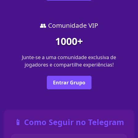
👥 Comunidade VIP
1000+
Junte-se a uma comunidade exclusiva de
jogadores e compartilhe experiências!
Entrar Grupo
📱 Como Seguir no Telegram