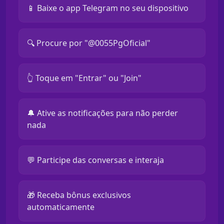
📱 Baixe o app Telegram no seu dispositivo
🔍 Procure por "@0055PgOficial"
👆 Toque em "Entrar" ou "Join"
🔔 Ative as notificações para não perder
nada
💬 Participe das conversas e interaja
🎁 Receba bônus exclusivos
automaticamente