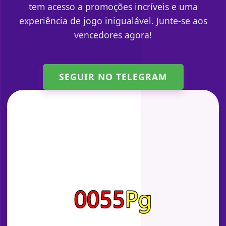
tem acesso a promoções incríveis e uma
experiência de jogo inigualável. Junte-se aos
vencedores agora!
SEGUIR NO TELEGRAM