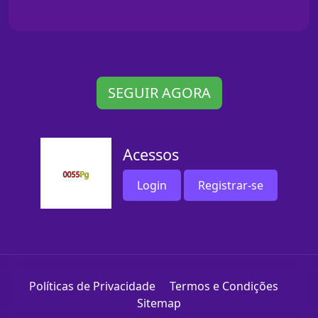
SEGUIR AGORA
Acessos
Login
Registrar-se
Políticas de Privacidade
Termos e Condições
Sitemap