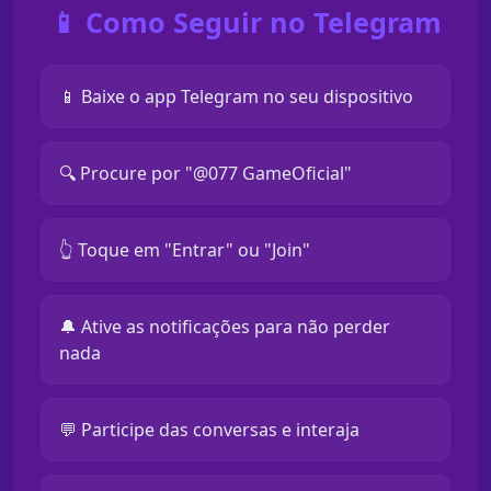
📱 Como Seguir no Telegram
📱 Baixe o app Telegram no seu dispositivo
🔍 Procure por "@077 GameOficial"
👆 Toque em "Entrar" ou "Join"
🔔 Ative as notificações para não perder
nada
💬 Participe das conversas e interaja