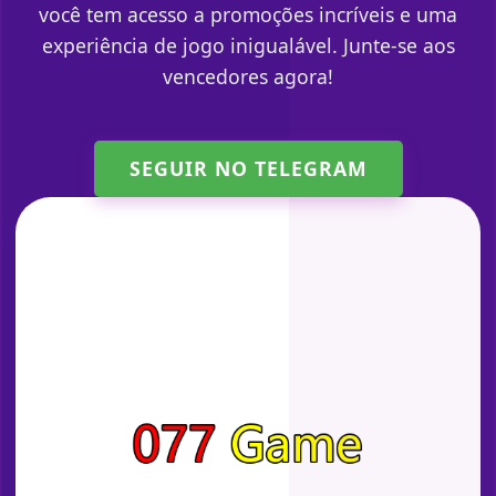
você tem acesso a promoções incríveis e uma
experiência de jogo inigualável. Junte-se aos
vencedores agora!
SEGUIR NO TELEGRAM