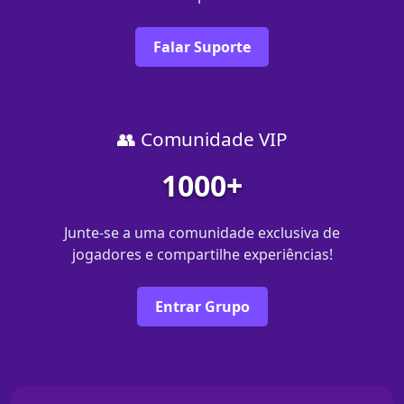
Falar Suporte
👥 Comunidade VIP
1000+
Junte-se a uma comunidade exclusiva de
jogadores e compartilhe experiências!
Entrar Grupo