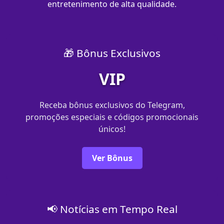
entretenimento de alta qualidade.
🎁 Bônus Exclusivos
VIP
Receba bônus exclusivos do Telegram,
promoções especiais e códigos promocionais
únicos!
Ver Bônus
📢 Notícias em Tempo Real