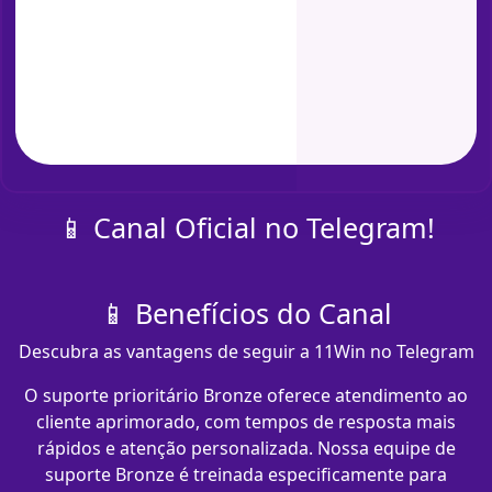
📱 Canal Oficial no Telegram!
📱 Benefícios do Canal
Descubra as vantagens de seguir a 11Win no Telegram
O suporte prioritário Bronze oferece atendimento ao
cliente aprimorado, com tempos de resposta mais
rápidos e atenção personalizada. Nossa equipe de
suporte Bronze é treinada especificamente para