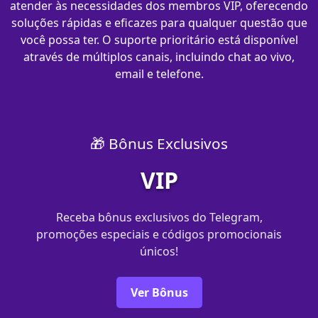
atender às necessidades dos membros VIP, oferecendo
soluções rápidas e eficazes para qualquer questão que
você possa ter. O suporte prioritário está disponível
através de múltiplos canais, incluindo chat ao vivo,
email e telefone.
🎁 Bônus Exclusivos
VIP
Receba bônus exclusivos do Telegram,
promoções especiais e códigos promocionais
únicos!
Ver Bônus