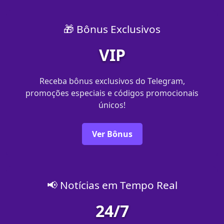
🎁 Bônus Exclusivos
VIP
Receba bônus exclusivos do Telegram,
promoções especiais e códigos promocionais
únicos!
Ver Bônus
📢 Notícias em Tempo Real
24/7