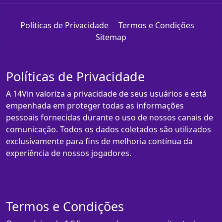
Políticas de Privacidade
Termos e Condições
Sitemap
Políticas de Privacidade
A 14Vin valoriza a privacidade de seus usuários e está
empenhada em proteger todas as informações
pessoais fornecidas durante o uso de nossos canais de
comunicação. Todos os dados coletados são utilizados
exclusivamente para fins de melhoria contínua da
experiência de nossos jogadores.
Termos e Condições