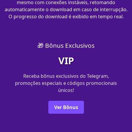
mesmo com conexões instáveis, retomando
automaticamente o download em caso de interrupção.
O progresso do download é exibido em tempo real.
🎁 Bônus Exclusivos
VIP
Receba bônus exclusivos do Telegram,
promoções especiais e códigos promocionais
únicos!
Ver Bônus