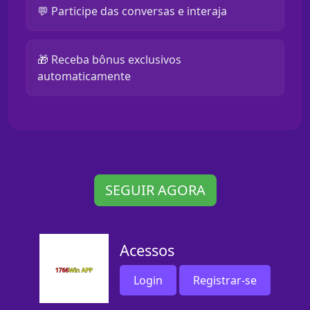
💬 Participe das conversas e interaja
🎁 Receba bônus exclusivos
automaticamente
SEGUIR AGORA
Acessos
Login
Registrar-se