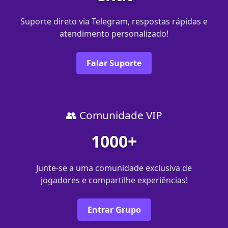
Suporte direto via Telegram, respostas rápidas e
atendimento personalizado!
Falar Suporte
👥 Comunidade VIP
1000+
Junte-se a uma comunidade exclusiva de
jogadores e compartilhe experiências!
Entrar Grupo