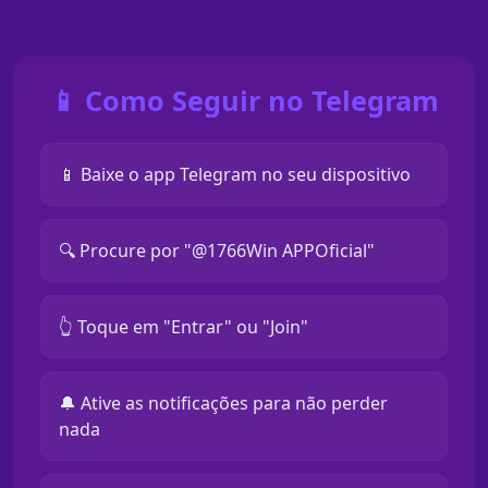
📱 Como Seguir no Telegram
📱 Baixe o app Telegram no seu dispositivo
🔍 Procure por "@1766Win APPOficial"
👆 Toque em "Entrar" ou "Join"
🔔 Ative as notificações para não perder
nada