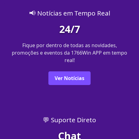
📢 Notícias em Tempo Real
24/7
Fique por dentro de todas as novidades,
promoções e eventos da 1766Win APP em tempo
real!
Ver Notícias
💬 Suporte Direto
Chat