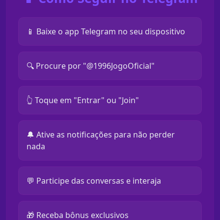
📱 Baixe o app Telegram no seu dispositivo
🔍 Procure por "@1996JogoOficial"
👆 Toque em "Entrar" ou "Join"
🔔 Ative as notificações para não perder
nada
💬 Participe das conversas e interaja
🎁 Receba bônus exclusivos