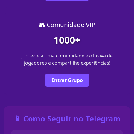
👥 Comunidade VIP
1000+
Junte-se a uma comunidade exclusiva de
jogadores e compartilhe experiências!
Entrar Grupo
📱 Como Seguir no Telegram