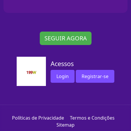
SEGUIR AGORA
Acessos
Login
Registrar-se
Políticas de Privacidade
Termos e Condições
Sitemap