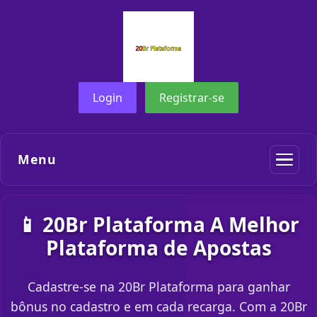
Login
Registrar-se
Menu
📱 20Br Plataforma A Melhor
Plataforma de Apostas
Cadastre-se na 20Br Plataforma para ganhar
bônus no cadastro e em cada recarga. Com a 20Br