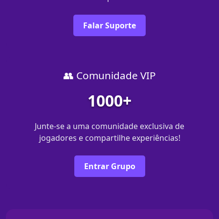
Falar Suporte
👥 Comunidade VIP
1000+
Junte-se a uma comunidade exclusiva de
jogadores e compartilhe experiências!
Entrar Grupo