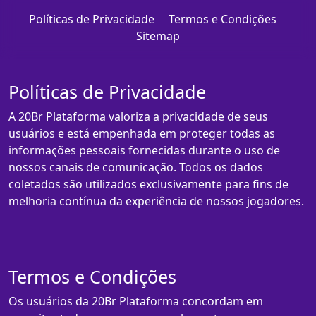
Políticas de Privacidade
Termos e Condições
Sitemap
Políticas de Privacidade
A 20Br Plataforma valoriza a privacidade de seus
usuários e está empenhada em proteger todas as
informações pessoais fornecidas durante o uso de
nossos canais de comunicação. Todos os dados
coletados são utilizados exclusivamente para fins de
melhoria contínua da experiência de nossos jogadores.
Termos e Condições
Os usuários da 20Br Plataforma concordam em