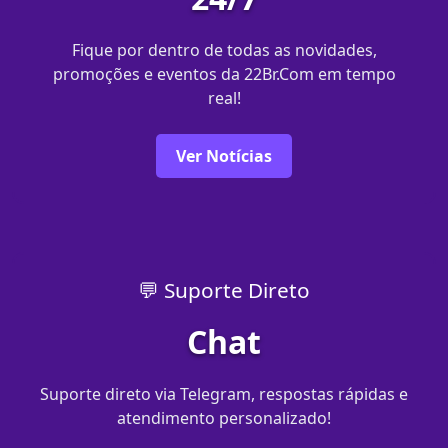
Fique por dentro de todas as novidades,
promoções e eventos da 22Br.Com em tempo
real!
Ver Notícias
💬 Suporte Direto
Chat
Suporte direto via Telegram, respostas rápidas e
atendimento personalizado!