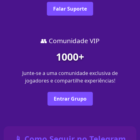
Falar Suporte
👥 Comunidade VIP
1000+
Junte-se a uma comunidade exclusiva de
jogadores e compartilhe experiências!
Entrar Grupo
📱 Como Seguir no Telegram