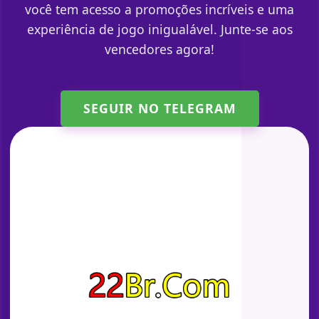
você tem acesso a promoções incríveis e uma
experiência de jogo inigualável. Junte-se aos
vencedores agora!
SEGUIR NO TELEGRAM