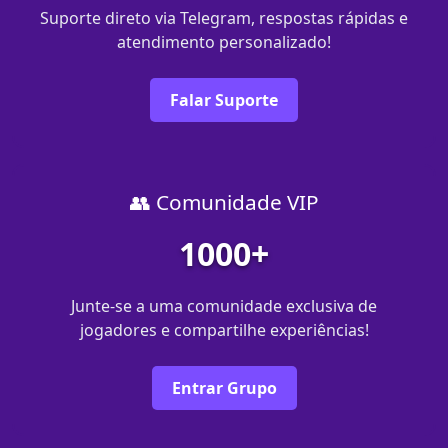
Suporte direto via Telegram, respostas rápidas e
atendimento personalizado!
Falar Suporte
👥 Comunidade VIP
1000+
Junte-se a uma comunidade exclusiva de
jogadores e compartilhe experiências!
Entrar Grupo