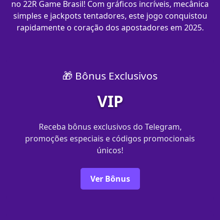
no 22R Game Brasil! Com gráficos incríveis, mecânica
simples e jackpots tentadores, este jogo conquistou
rapidamente o coração dos apostadores em 2025.
🎁 Bônus Exclusivos
VIP
Receba bônus exclusivos do Telegram,
promoções especiais e códigos promocionais
únicos!
Ver Bônus