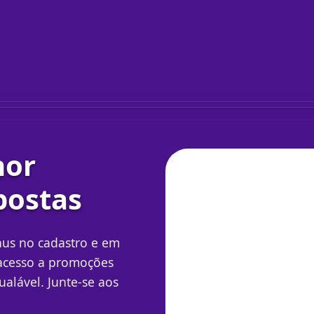
hor
postas
nus no cadastro e em
 acesso a promoções
ualável. Junte-se aos