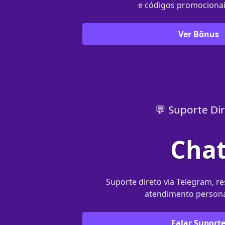
e códigos promocionai
Ver Bônus
💬 Suporte Di
Cha
Suporte direto via Telegram, r
atendimento persona
Falar Suport