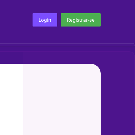
Login
Registrar-se