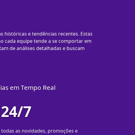
s históricas e tendências recentes. Estas
omo cada equipe tende a se comportar em
stam de análises detalhadas e buscam
cias em Tempo Real
24/7
e todas as novidades, promoções e