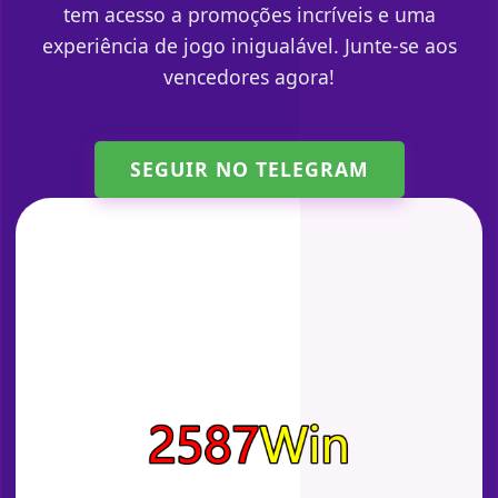
tem acesso a promoções incríveis e uma
experiência de jogo inigualável. Junte-se aos
vencedores agora!
SEGUIR NO TELEGRAM