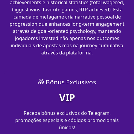
achievements e historical statistics (total wagered,
biggest wins, favorite games, RTP achieved). Esta
camada de metagame cria narrative pessoal de
progression que enhances long-term engagement
através de goal-oriented psychology, mantendo
jogadores invested não apenas nos outcomes
individuais de apostas mas na journey cumulativa
através da plataforma.
🎁 Bônus Exclusivos
VIP
Receba bônus exclusivos do Telegram,
promoções especiais e códigos promocionais
únicos!