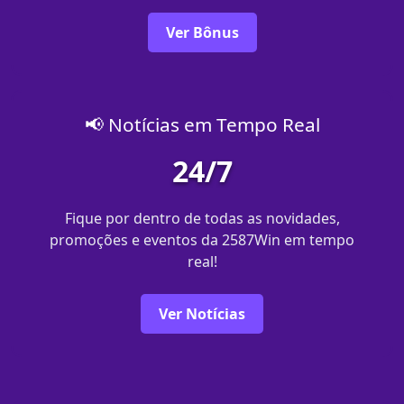
Ver Bônus
📢 Notícias em Tempo Real
24/7
Fique por dentro de todas as novidades,
promoções e eventos da 2587Win em tempo
real!
Ver Notícias