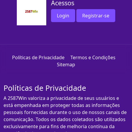
Acessos
Login
Registrar-se
Políticas de Privacidade
Termos e Condições
Sitemap
Políticas de Privacidade
A 2587Win valoriza a privacidade de seus usuários e
está empenhada em proteger todas as informações
pessoais fornecidas durante o uso de nossos canais de
comunicação. Todos os dados coletados são utilizados
exclusivamente para fins de melhoria contínua da