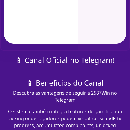
📱 Canal Oficial no Telegram!
📱 Benefícios do Canal
Descubra as vantagens de seguir a 2587Win no
Telegram
O sistema também integra features de gamification
tracking onde jogadores podem visualizar seu VIP tier
progress, accumulated comp points, unlocked