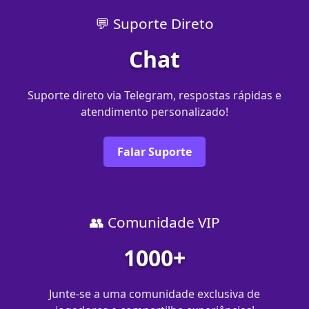
💬 Suporte Direto
Chat
Suporte direto via Telegram, respostas rápidas e
atendimento personalizado!
Falar Suporte
👥 Comunidade VIP
1000+
Junte-se a uma comunidade exclusiva de