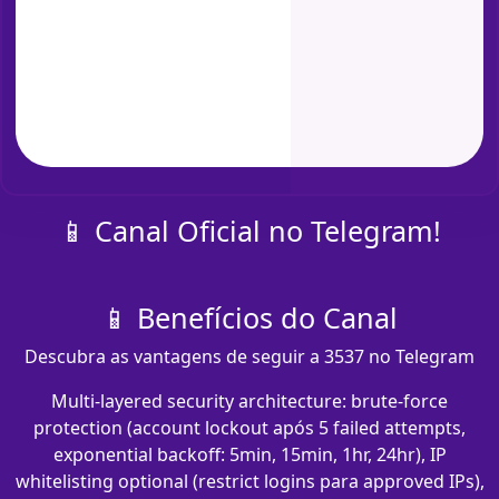
📱 Canal Oficial no Telegram!
📱 Benefícios do Canal
Descubra as vantagens de seguir a 3537 no Telegram
Multi-layered security architecture: brute-force
protection (account lockout após 5 failed attempts,
exponential backoff: 5min, 15min, 1hr, 24hr), IP
whitelisting optional (restrict logins para approved IPs),