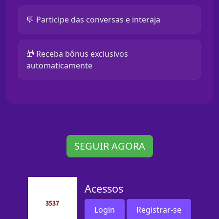
💬 Participe das conversas e interaja
🎁 Receba bônus exclusivos
automaticamente
SEGUIR AGORA
Acessos
Login
Registrar-se