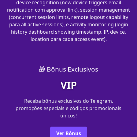
device recognition (new device triggers email
notification com approval link), session management
(concurrent session limits, remote logout capability
para all active sessions), e activity monitoring (login
history dashboard showing timestamp, IP, device,
location para cada access event).
🎁 Bônus Exclusivos
VIP
Receba bônus exclusivos do Telegram,
promoções especiais e códigos promocionais
únicos!
Ver Bônus