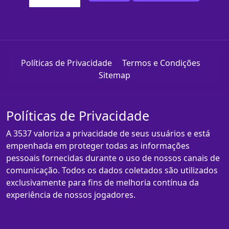
Políticas de Privacidade
Termos e Condições
Sitemap
Políticas de Privacidade
A 3537 valoriza a privacidade de seus usuários e está
empenhada em proteger todas as informações
pessoais fornecidas durante o uso de nossos canais de
comunicação. Todos os dados coletados são utilizados
exclusivamente para fins de melhoria contínua da
experiência de nossos jogadores.