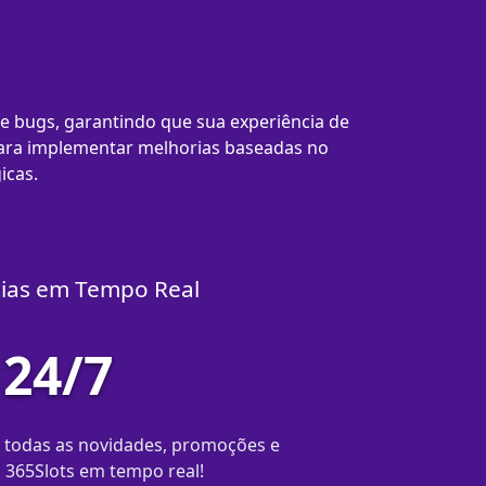
e bugs, garantindo que sua experiência de
para implementar melhorias baseadas no
icas.
cias em Tempo Real
24/7
e todas as novidades, promoções e
 365Slots em tempo real!