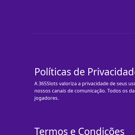
Políticas de Privacida
A 365Slots valoriza a privacidade de seus 
nossos canais de comunicação. Todos os dad
jogadores.
Termos e Condições