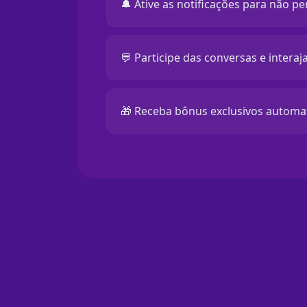
🔔 Ative as notificações para não p
💬 Participe das conversas e interaj
🎁 Receba bônus exclusivos autom