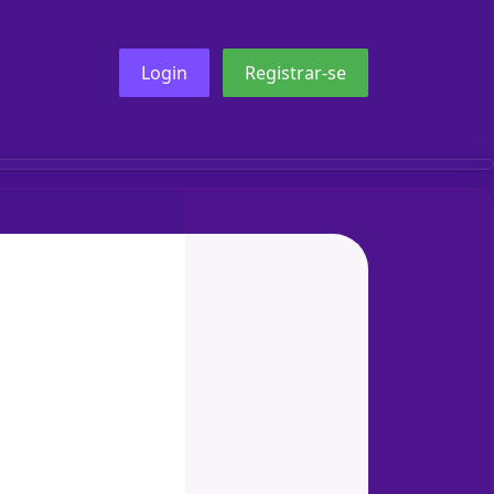
Login
Registrar-se