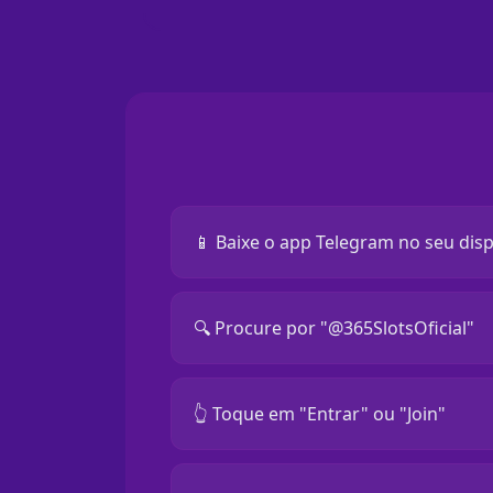
📱 Baixe o app Telegram no seu disp
🔍 Procure por "@365SlotsOficial"
👆 Toque em "Entrar" ou "Join"