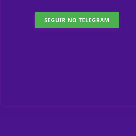
SEGUIR NO TELEGRAM