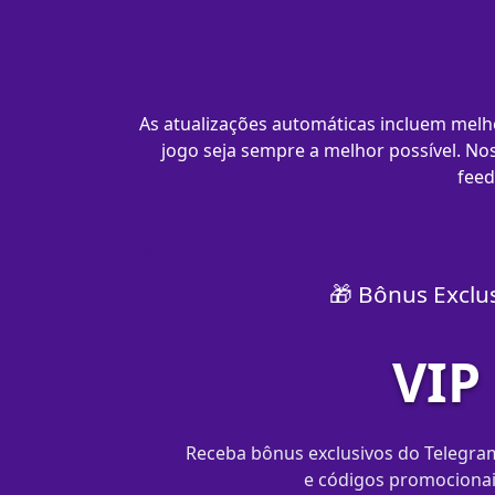
As atualizações automáticas incluem melh
jogo seja sempre a melhor possível. N
feed
🎁 Bônus Exclu
VIP
Receba bônus exclusivos do Telegra
e códigos promocionai