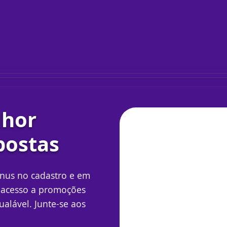
lhor
postas
ônus no cadastro e em
m acesso a promoções
ualável. Junte-se aos