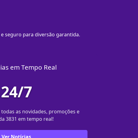
 e seguro para diversão garantida.
cias em Tempo Real
24/7
e todas as novidades, promoções e
da 3831 em tempo real!
Ver Notícias