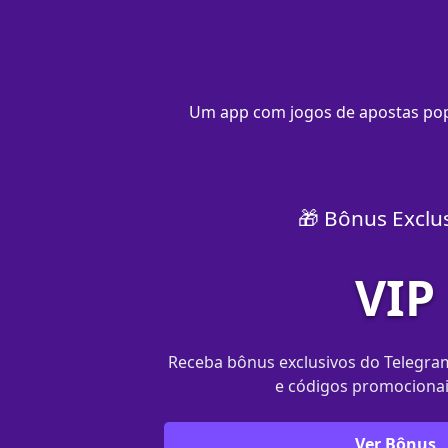
Um app com jogos de apostas popul
🎁 Bônus Exclu
VIP
Receba bônus exclusivos do Telegra
e códigos promocionai
Ver Bônus