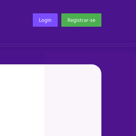
Login
Registrar-se