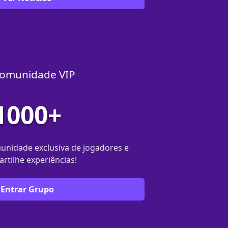
Comunidade VIP
1000+
unidade exclusiva de jogadores e
rtilhe experiências!
Entrar Grupo