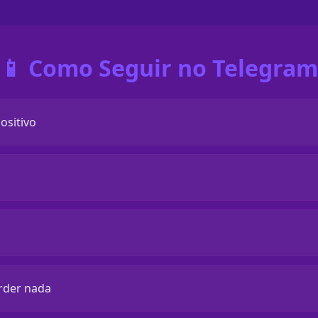
📱 Como Seguir no Telegram
ositivo
erder nada