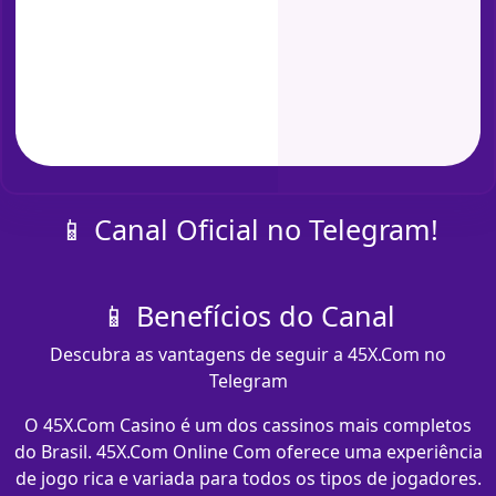
📱 Canal Oficial no Telegram!
📱 Benefícios do Canal
Descubra as vantagens de seguir a 45X.Com no
Telegram
O 45X.Com Casino é um dos cassinos mais completos
do Brasil. 45X.Com Online Com oferece uma experiência
de jogo rica e variada para todos os tipos de jogadores.