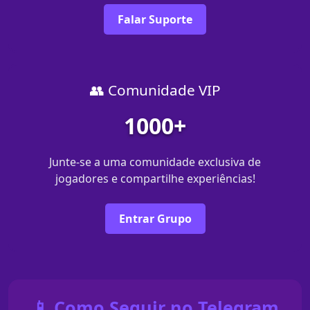
Falar Suporte
👥 Comunidade VIP
1000+
Junte-se a uma comunidade exclusiva de
jogadores e compartilhe experiências!
Entrar Grupo
📱 Como Seguir no Telegram