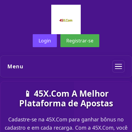
Login
Registrar-se
Menu
📱 45X.Com A Melhor
Plataforma de Apostas
Cadastre-se na 45X.Com para ganhar bônus no
cadastro e em cada recarga. Com a 45X.Com, você