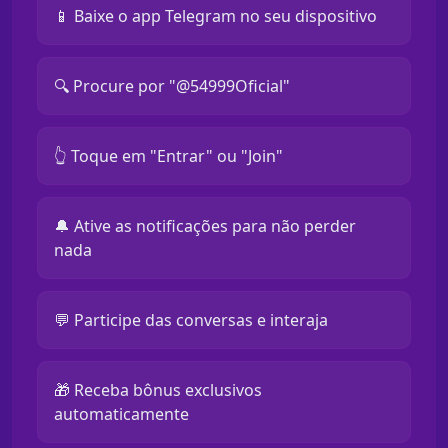
📱 Baixe o app Telegram no seu dispositivo
🔍 Procure por "@54999Oficial"
👆 Toque em "Entrar" ou "Join"
🔔 Ative as notificações para não perder
nada
💬 Participe das conversas e interaja
🎁 Receba bônus exclusivos
automaticamente