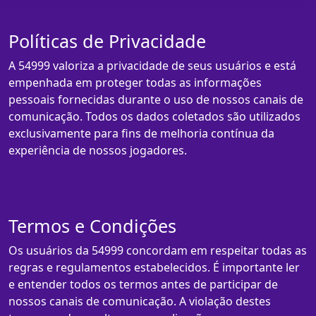
Políticas de Privacidade
A 54999 valoriza a privacidade de seus usuários e está
empenhada em proteger todas as informações
pessoais fornecidas durante o uso de nossos canais de
comunicação. Todos os dados coletados são utilizados
exclusivamente para fins de melhoria contínua da
experiência de nossos jogadores.
Termos e Condições
Os usuários da 54999 concordam em respeitar todas as
regras e regulamentos estabelecidos. É importante ler
e entender todos os termos antes de participar de
nossos canais de comunicação. A violação destes