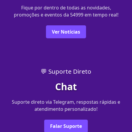
Fique por dentro de todas as novidades,
promoções e eventos da 54999 em tempo real!
Ver Notícias
💬 Suporte Direto
Chat
Suporte direto via Telegram, respostas rápidas e
atendimento personalizado!
Falar Suporte