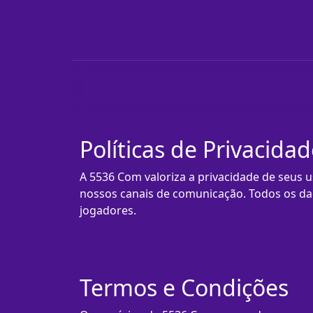
Políticas de Privacida
A 5536 Com valoriza a privacidade de seus
nossos canais de comunicação. Todos os dad
jogadores.
Termos e Condições