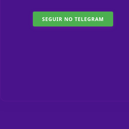
SEGUIR NO TELEGRAM