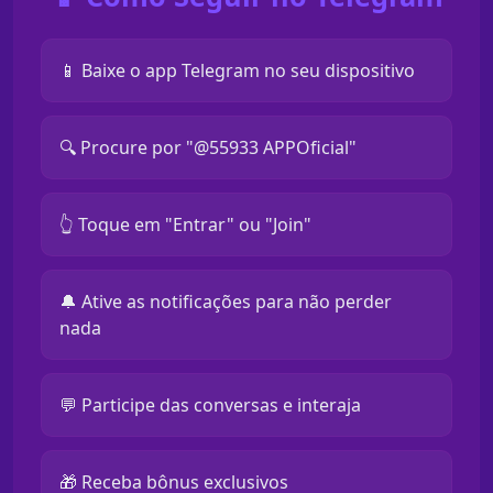
📱 Baixe o app Telegram no seu dispositivo
🔍 Procure por "@55933 APPOficial"
👆 Toque em "Entrar" ou "Join"
🔔 Ative as notificações para não perder
nada
💬 Participe das conversas e interaja
🎁 Receba bônus exclusivos