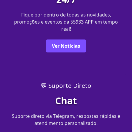
Fique por dentro de todas as novidades,
promoções e eventos da 55933 APP em tempo
real!
Ver Notícias
💬 Suporte Direto
Chat
Suporte direto via Telegram, respostas rápidas e
atendimento personalizado!