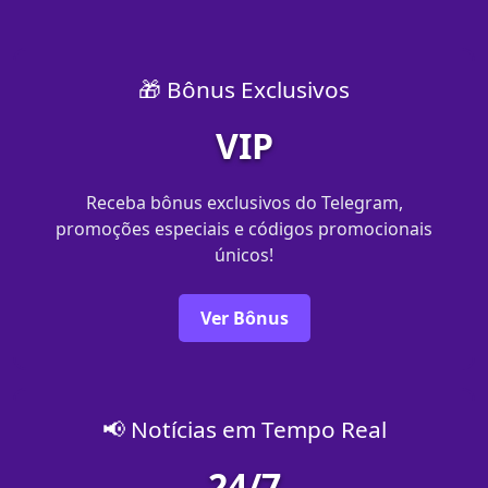
🎁 Bônus Exclusivos
VIP
Receba bônus exclusivos do Telegram,
promoções especiais e códigos promocionais
únicos!
Ver Bônus
📢 Notícias em Tempo Real
24/7