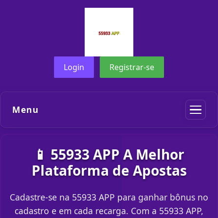
Login
Registrar-se
Menu
📱 55933 APP A Melhor
Plataforma de Apostas
Cadastre-se na 55933 APP para ganhar bônus no
cadastro e em cada recarga. Com a 55933 APP,