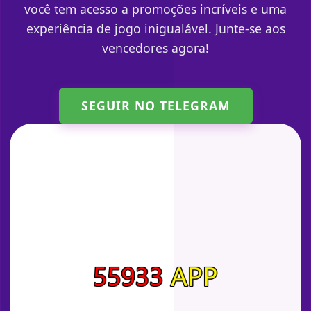
você tem acesso a promoções incríveis e uma
experiência de jogo inigualável. Junte-se aos
vencedores agora!
SEGUIR NO TELEGRAM