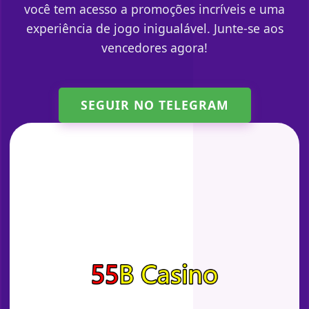
você tem acesso a promoções incríveis e uma
experiência de jogo inigualável. Junte-se aos
vencedores agora!
SEGUIR NO TELEGRAM