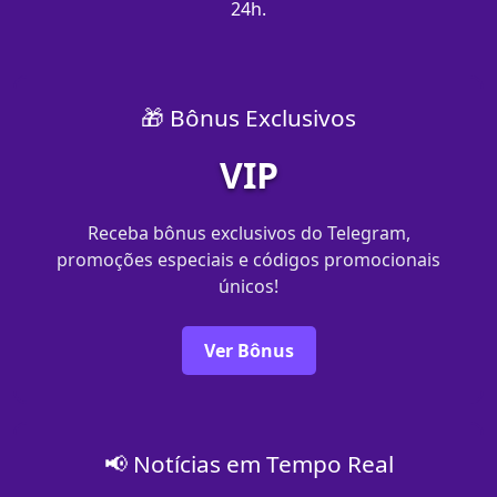
24h.
🎁 Bônus Exclusivos
VIP
Receba bônus exclusivos do Telegram,
promoções especiais e códigos promocionais
únicos!
Ver Bônus
📢 Notícias em Tempo Real