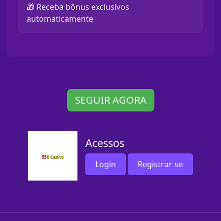
🎁 Receba bônus exclusivos
automaticamente
SEGUIR AGORA
Acessos
Login
Registrar-se