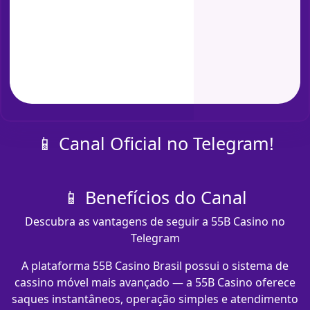
📱 Canal Oficial no Telegram!
📱 Benefícios do Canal
Descubra as vantagens de seguir a 55B Casino no
Telegram
A plataforma 55B Casino Brasil possui o sistema de
cassino móvel mais avançado — a 55B Casino oferece
saques instantâneos, operação simples e atendimento