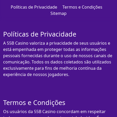
Políticas de Privacidade
Termos e Condições
Sitemap
Políticas de Privacidade
A 55B Casino valoriza a privacidade de seus usuários e
está empenhada em proteger todas as informações
pessoais fornecidas durante o uso de nossos canais de
comunicação. Todos os dados coletados são utilizados
exclusivamente para fins de melhoria contínua da
experiência de nossos jogadores.
Termos e Condições
Os usuários da 55B Casino concordam em respeitar