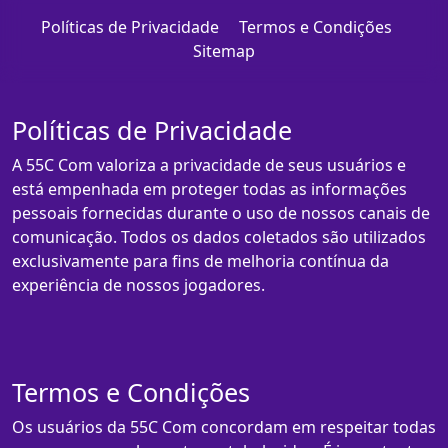
Políticas de Privacidade
Termos e Condições
Sitemap
Políticas de Privacidade
A 55C Com valoriza a privacidade de seus usuários e
está empenhada em proteger todas as informações
pessoais fornecidas durante o uso de nossos canais de
comunicação. Todos os dados coletados são utilizados
exclusivamente para fins de melhoria contínua da
experiência de nossos jogadores.
Termos e Condições
Os usuários da 55C Com concordam em respeitar todas