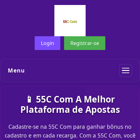
Login
Registrar-se
Menu
📱 55C Com A Melhor
Plataforma de Apostas
Cadastre-se na 55C Com para ganhar bônus no
cadastro e em cada recarga. Com a 55C Com, você