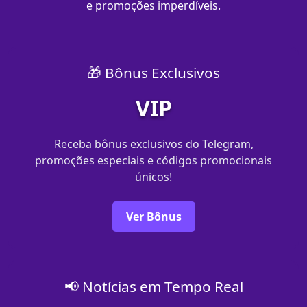
e promoções imperdíveis.
🎁 Bônus Exclusivos
VIP
Receba bônus exclusivos do Telegram,
promoções especiais e códigos promocionais
únicos!
Ver Bônus
📢 Notícias em Tempo Real