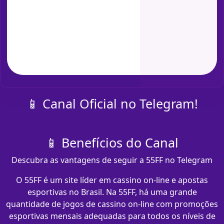
📱 Canal Oficial no Telegram!
📱 Benefícios do Canal
Descubra as vantagens de seguir a 55FF no Telegram
O 55FF é um site líder em cassino on-line e apostas
esportivas no Brasil. Na 55FF, há uma grande
quantidade de jogos de cassino on-line com promoções
esportivas mensais adequadas para todos os níveis de