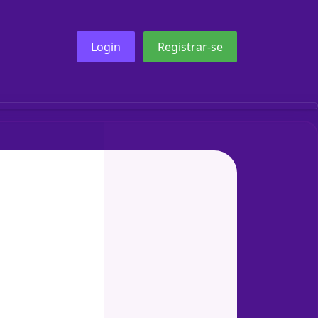
Login
Registrar-se