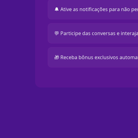
🔔 Ative as notificações para não p
💬 Participe das conversas e interaj
🎁 Receba bônus exclusivos autom