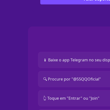
📱 Baixe o app Telegram no seu disp
🔍 Procure por "@55QQOficial"
👆 Toque em "Entrar" ou "Join"