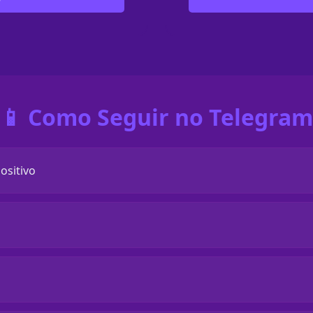
📱 Como Seguir no Telegram
ositivo