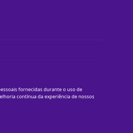
essoais fornecidas durante o uso de
elhoria contínua da experiência de nossos