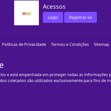
Acessos
Login
Registrar-se
Políticas de Privacidade
Termos e Condições
Sitemap
de
ários e está empenhada em proteger todas as informações p
os coletados são utilizados exclusivamente para fins de m