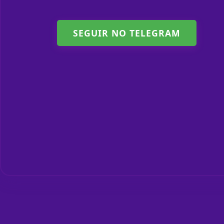
SEGUIR NO TELEGRAM