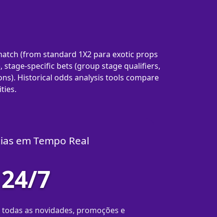
atch (from standard 1X2 para exotic props
 stage-specific bets (group stage qualifiers,
ns). Historical odds analysis tools compare
ties.
cias em Tempo Real
24/7
e todas as novidades, promoções e