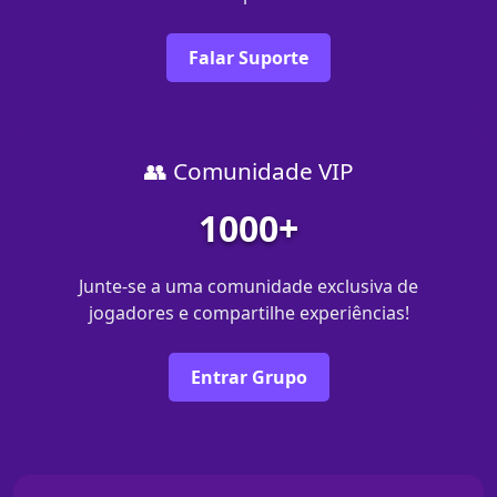
Falar Suporte
👥 Comunidade VIP
1000+
Junte-se a uma comunidade exclusiva de
jogadores e compartilhe experiências!
Entrar Grupo