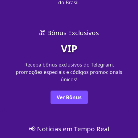
do Brasil.
🎁 Bônus Exclusivos
VIP
Receba bônus exclusivos do Telegram,
promoções especiais e códigos promocionais
únicos!
Ver Bônus
📢 Notícias em Tempo Real