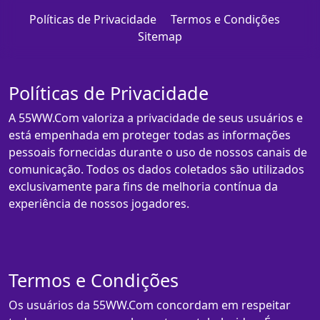
Políticas de Privacidade
Termos e Condições
Sitemap
Políticas de Privacidade
A 55WW.Com valoriza a privacidade de seus usuários e
está empenhada em proteger todas as informações
pessoais fornecidas durante o uso de nossos canais de
comunicação. Todos os dados coletados são utilizados
exclusivamente para fins de melhoria contínua da
experiência de nossos jogadores.
Termos e Condições
Os usuários da 55WW.Com concordam em respeitar