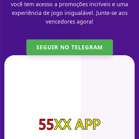
você tem acesso a promoções incríveis e uma
experiência de jogo inigualável. Junte-se aos
vencedores agora!
SEGUIR NO TELEGRAM