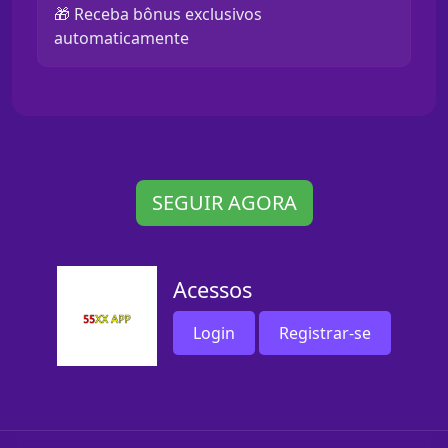
🎁 Receba bônus exclusivos
automaticamente
SEGUIR AGORA
Acessos
Login
Registrar-se