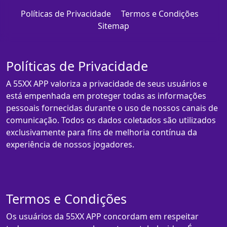
Políticas de Privacidade
Termos e Condições
Sitemap
Políticas de Privacidade
A 55XX APP valoriza a privacidade de seus usuários e
está empenhada em proteger todas as informações
pessoais fornecidas durante o uso de nossos canais de
comunicação. Todos os dados coletados são utilizados
exclusivamente para fins de melhoria contínua da
experiência de nossos jogadores.
Termos e Condições
Os usuários da 55XX APP concordam em respeitar