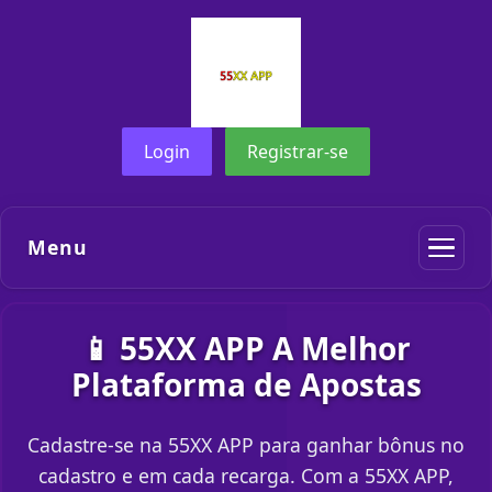
Login
Registrar-se
Menu
📱 55XX APP A Melhor
Plataforma de Apostas
Cadastre-se na 55XX APP para ganhar bônus no
cadastro e em cada recarga. Com a 55XX APP,