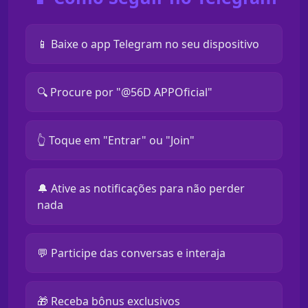
📱 Baixe o app Telegram no seu dispositivo
🔍 Procure por "@56D APPOficial"
👆 Toque em "Entrar" ou "Join"
🔔 Ative as notificações para não perder
nada
💬 Participe das conversas e interaja
🎁 Receba bônus exclusivos