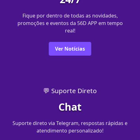
Fique por dentro de todas as novidades,
promoções e eventos da 56D APP em tempo
real!
Ver Notícias
💬 Suporte Direto
Chat
Suporte direto via Telegram, respostas rápidas e
atendimento personalizado!