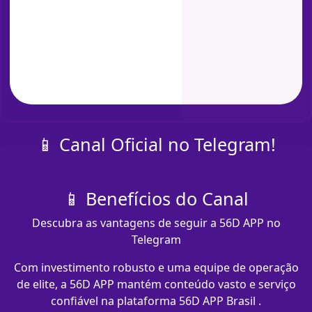
📱 Canal Oficial no Telegram!
📱 Benefícios do Canal
Descubra as vantagens de seguir a 56D APP no
Telegram
Com investimento robusto e uma equipe de operação
de elite, a 56D APP mantém conteúdo vasto e serviço
confiável na plataforma 56D APP Brasil .