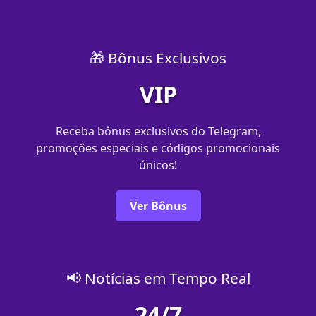
🎁 Bônus Exclusivos
VIP
Receba bônus exclusivos do Telegram,
promoções especiais e códigos promocionais
únicos!
Ver Bônus
📢 Notícias em Tempo Real
24/7