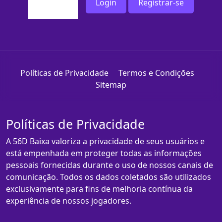
Login
Registrar-se
Políticas de Privacidade
Termos e Condições
Sitemap
Políticas de Privacidade
A 56D Baixa valoriza a privacidade de seus usuários e
está empenhada em proteger todas as informações
pessoais fornecidas durante o uso de nossos canais de
comunicação. Todos os dados coletados são utilizados
exclusivamente para fins de melhoria contínua da
experiência de nossos jogadores.