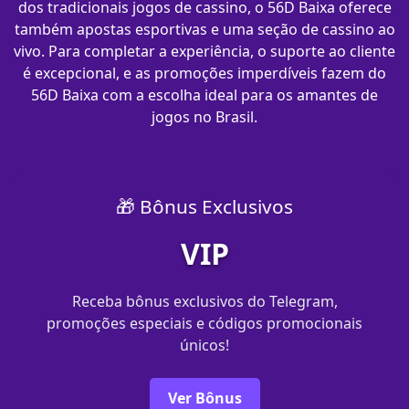
dos tradicionais jogos de cassino, o 56D Baixa oferece
também apostas esportivas e uma seção de cassino ao
vivo. Para completar a experiência, o suporte ao cliente
é excepcional, e as promoções imperdíveis fazem do
56D Baixa com​ a escolha ideal para os amantes de
jogos no Brasil.
🎁 Bônus Exclusivos
VIP
Receba bônus exclusivos do Telegram,
promoções especiais e códigos promocionais
únicos!
Ver Bônus