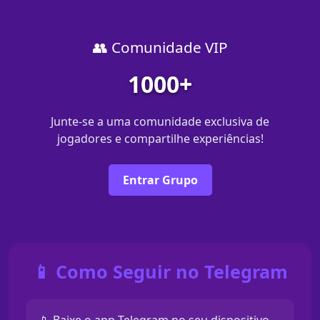
👥 Comunidade VIP
1000+
Junte-se a uma comunidade exclusiva de
jogadores e compartilhe experiências!
Entrar Grupo
📱 Como Seguir no Telegram