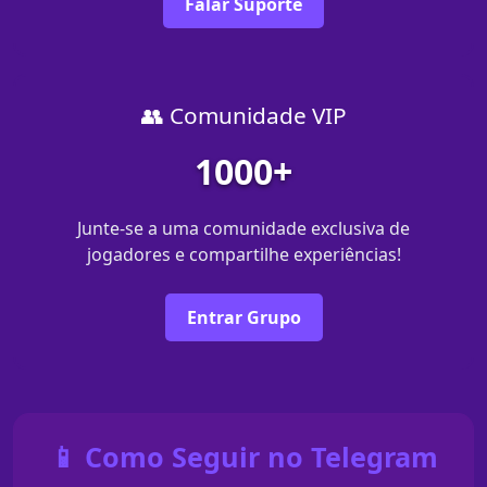
Falar Suporte
👥 Comunidade VIP
1000+
Junte-se a uma comunidade exclusiva de
jogadores e compartilhe experiências!
Entrar Grupo
📱 Como Seguir no Telegram