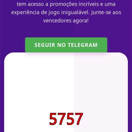
tem acesso a promoções incríveis e uma
experiência de jogo inigualável. Junte-se aos
vencedores agora!
SEGUIR NO TELEGRAM