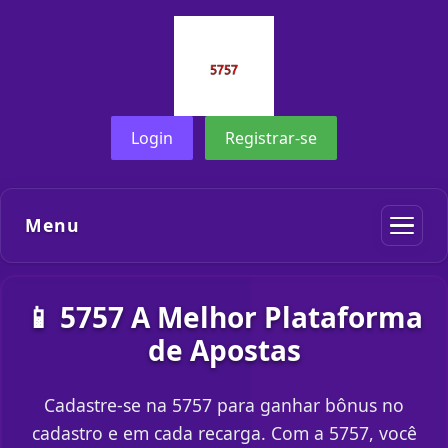
Login
Registrar-se
Menu
📱 5757 A Melhor Plataforma
de Apostas
Cadastre-se na 5757 para ganhar bônus no
cadastro e em cada recarga. Com a 5757, você