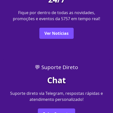
Fique por dentro de todas as novidades,
promoções e eventos da 5757 em tempo real!
Ver Notícias
💬 Suporte Direto
Chat
Suporte direto via Telegram, respostas rápidas e
atendimento personalizado!