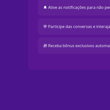
🔔 Ative as notificações para não p
💬 Participe das conversas e interaj
🎁 Receba bônus exclusivos autom