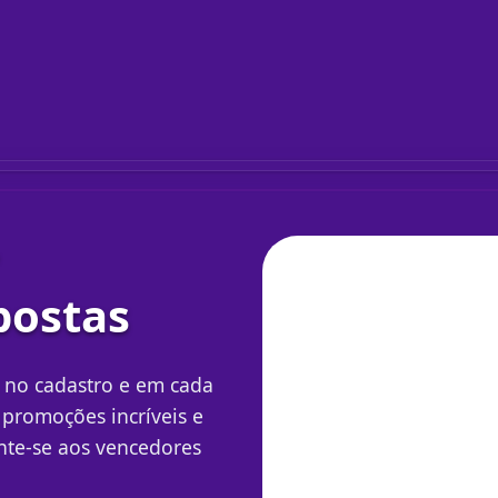
postas
 no cadastro e em cada
 promoções incríveis e
unte-se aos vencedores