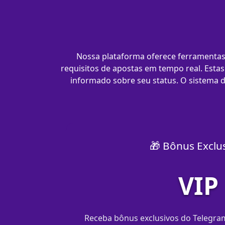
Nossa plataforma oferece ferramenta
requisitos de apostas em tempo real. Estas
informado sobre seu status. O sistema d
🎁 Bônus Exclu
VIP
Receba bônus exclusivos do Telegra