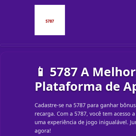
📱 5787 A Melhor
Plataforma de A
Cadastre-se na 5787 para ganhar bônus
recarga. Com a 5787, você tem acesso a
uma experiência de jogo inigualável. J
agora!