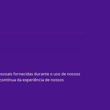
essoais fornecidas durante o uso de nossos
 contínua da experiência de nossos