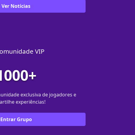
Ver Notícias
Comunidade VIP
1000+
unidade exclusiva de jogadores e
rtilhe experiências!
Entrar Grupo