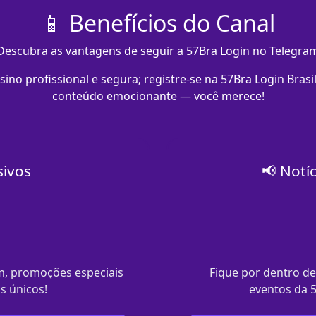
📱 Benefícios do Canal
Descubra as vantagens de seguir a 57Bra Login no Telegra
ino profissional e segura; registre-se na 57Bra Login Brasi
conteúdo emocionante — você merece!
sivos
📢 Notí
m, promoções especiais
Fique por dentro d
s únicos!
eventos da 