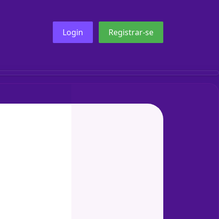
Login
Registrar-se