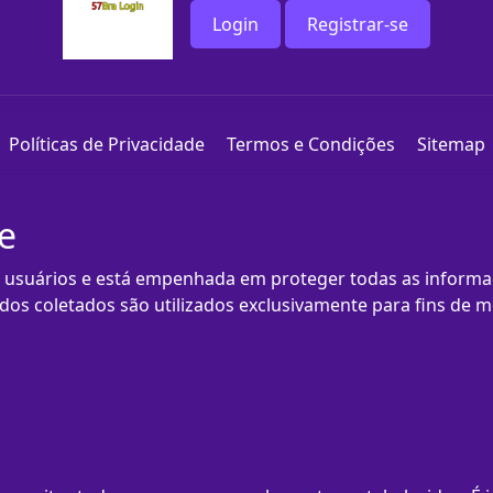
Login
Registrar-se
Políticas de Privacidade
Termos e Condições
Sitemap
de
us usuários e está empenhada em proteger todas as informa
os coletados são utilizados exclusivamente para fins de m