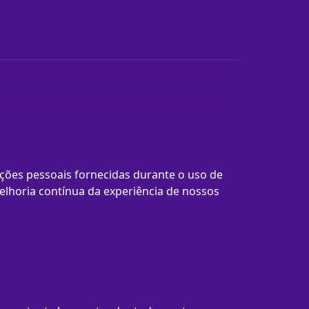
ções pessoais fornecidas durante o uso de
elhoria contínua da experiência de nossos