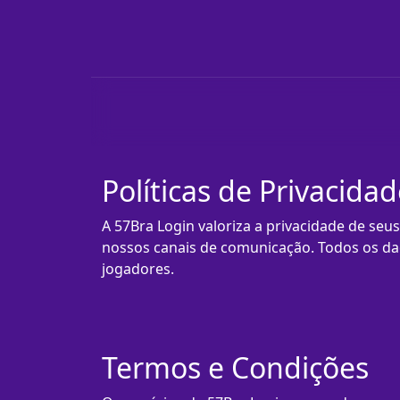
Políticas de Privacida
A 57Bra Login valoriza a privacidade de se
nossos canais de comunicação. Todos os dad
jogadores.
Termos e Condições