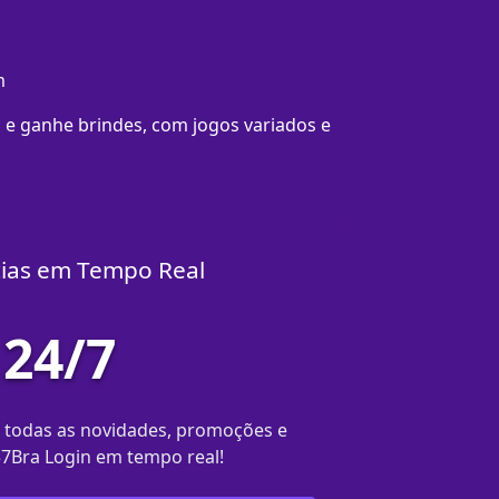
m
l e ganhe brindes, com jogos variados e
cias em Tempo Real
24/7
e todas as novidades, promoções e
57Bra Login em tempo real!