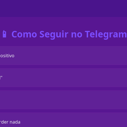
📱 Como Seguir no Telegram
ositivo
l"
erder nada