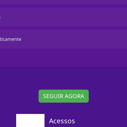
a
aticamente
SEGUIR AGORA
Acessos