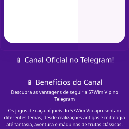
📱 Canal Oficial no Telegram!
📱 Benefícios do Canal
Descubra as vantagens de seguir a 57Wim Vip no
Telegram
Os jogos de caça-níqueis do 57Wim Vip apresentam
diferentes temas, desde civilizações antigas e mitologia
até fantasia, aventura e máquinas de frutas clássicas.