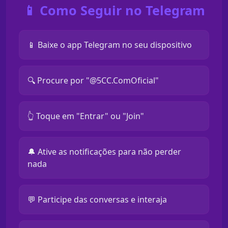
📱 Como Seguir no Telegram
📱 Baixe o app Telegram no seu dispositivo
🔍 Procure por "@5CC.ComOficial"
👆 Toque em "Entrar" ou "Join"
🔔 Ative as notificações para não perder
nada
💬 Participe das conversas e interaja