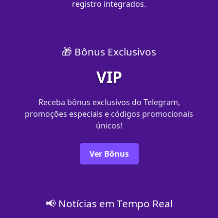
registro integrados.
🎁 Bônus Exclusivos
VIP
Receba bônus exclusivos do Telegram,
promoções especiais e códigos promocionais
únicos!
Ver Bônus
📢 Notícias em Tempo Real