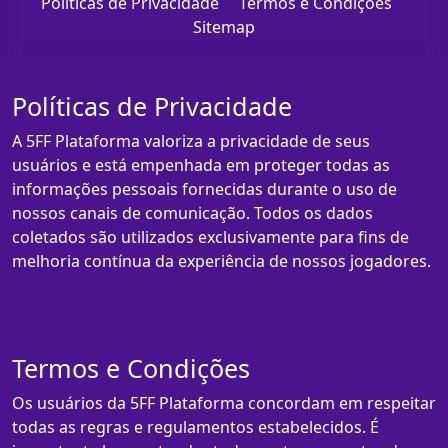
Políticas de Privacidade
Termos e Condições
Sitemap
Políticas de Privacidade
A 5FF Plataforma valoriza a privacidade de seus
usuários e está empenhada em proteger todas as
informações pessoais fornecidas durante o uso de
nossos canais de comunicação. Todos os dados
coletados são utilizados exclusivamente para fins de
melhoria contínua da experiência de nossos jogadores.
Termos e Condições
Os usuários da 5FF Plataforma concordam em respeitar
todas as regras e regulamentos estabelecidos. É