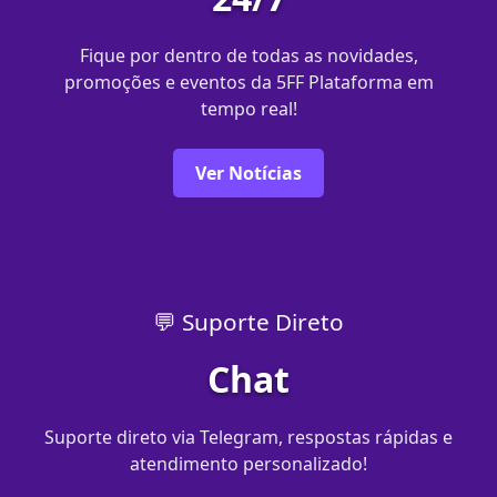
Fique por dentro de todas as novidades,
promoções e eventos da 5FF Plataforma em
tempo real!
Ver Notícias
💬 Suporte Direto
Chat
Suporte direto via Telegram, respostas rápidas e
atendimento personalizado!