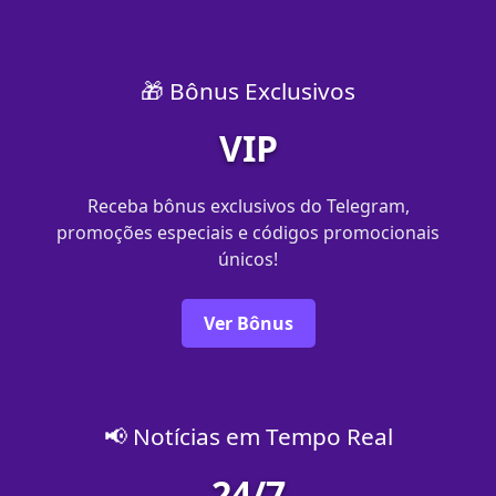
🎁 Bônus Exclusivos
VIP
Receba bônus exclusivos do Telegram,
promoções especiais e códigos promocionais
únicos!
Ver Bônus
📢 Notícias em Tempo Real
24/7