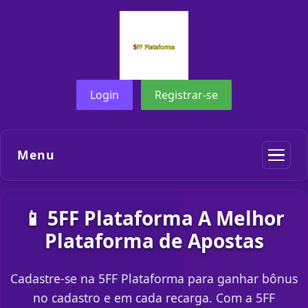
Login
Registrar-se
Menu
📱 5FF Plataforma A Melhor
Plataforma de Apostas
Cadastre-se na 5FF Plataforma para ganhar bônus
no cadastro e em cada recarga. Com a 5FF