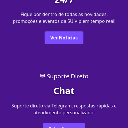
Fique por dentro de todas as novidades,
promoções e eventos da 5U Vip em tempo real!
Ver Notícias
💬 Suporte Direto
Chat
Suporte direto via Telegram, respostas rápidas e
atendimento personalizado!