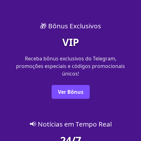
🎁 Bônus Exclusivos
VIP
Receba bônus exclusivos do Telegram,
promoções especiais e códigos promocionais
únicos!
Ver Bônus
📢 Notícias em Tempo Real
24/7