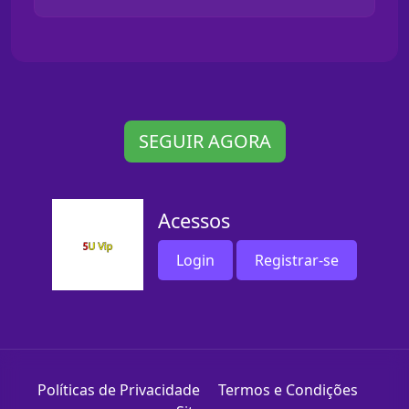
SEGUIR AGORA
Acessos
Login
Registrar-se
Políticas de Privacidade
Termos e Condições