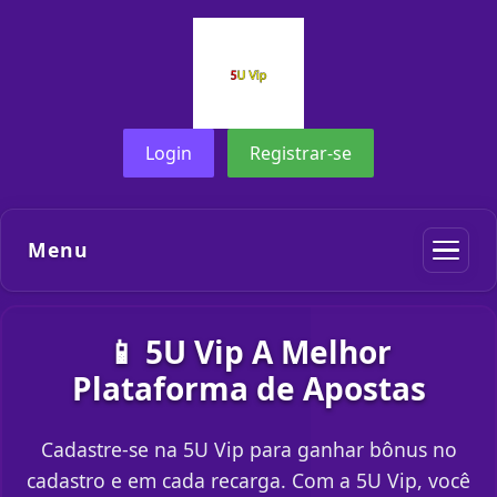
Login
Registrar-se
Menu
📱 5U Vip A Melhor
Plataforma de Apostas
Cadastre-se na 5U Vip para ganhar bônus no
cadastro e em cada recarga. Com a 5U Vip, você