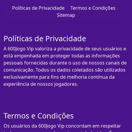
Políticas de Privacidade
Termos e Condições
Sitemap
Políticas de Privacidade
A 600Jogo Vip valoriza a privacidade de seus usuários e
está empenhada em proteger todas as informações
pessoais fornecidas durante o uso de nossos canais de
comunicação. Todos os dados coletados são utilizados
exclusivamente para fins de melhoria contínua da
experiência de nossos jogadores.
Termos e Condições
Os usuários da 600Jogo Vip concordam em respeitar