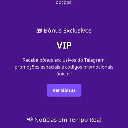
opções.
🎁 Bônus Exclusivos
VIP
Receba bônus exclusivos do Telegram,
promoções especiais e códigos promocionais
únicos!
Ver Bônus
📢 Notícias em Tempo Real