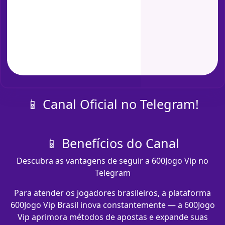
📱 Canal Oficial no Telegram!
📱 Benefícios do Canal
Descubra as vantagens de seguir a 600Jogo Vip no
Telegram
Para atender os jogadores brasileiros, a plataforma
600Jogo Vip Brasil inova constantemente — a 600Jogo
Vip aprimora métodos de apostas e expande suas