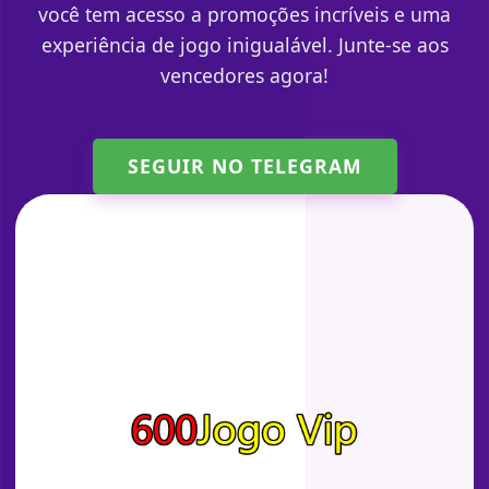
você tem acesso a promoções incríveis e uma
experiência de jogo inigualável. Junte-se aos
vencedores agora!
SEGUIR NO TELEGRAM