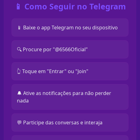
📱 Como Seguir no Telegram
📱 Baixe o app Telegram no seu dispositivo
🔍 Procure por "@6566Oficial"
👆 Toque em "Entrar" ou "Join"
🔔 Ative as notificações para não perder
nada
💬 Participe das conversas e interaja