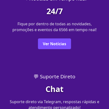
24/7
Fique por dentro de todas as novidades,
promoções e eventos da 6566 em tempo real!
Ver Notícias
💬 Suporte Direto
Chat
Suporte direto via Telegram, respostas rápidas e
atendimento personalizado!