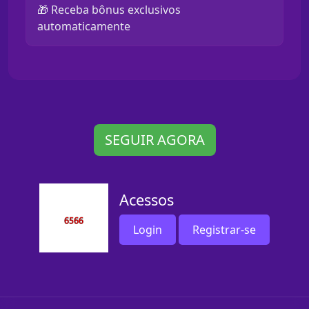
🎁 Receba bônus exclusivos
automaticamente
SEGUIR AGORA
Acessos
Login
Registrar-se