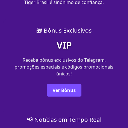
Tiger Brasil é sinônimo de confiança.
🎁 Bônus Exclusivos
VIP
Receba bônus exclusivos do Telegram,
promoções especiais e códigos promocionais
únicos!
Ver Bônus
📢 Notícias em Tempo Real