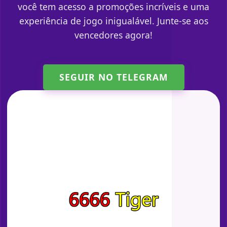
você tem acesso a promoções incríveis e uma
experiência de jogo inigualável. Junte-se aos
vencedores agora!
SEGUIR NO TELEGRAM