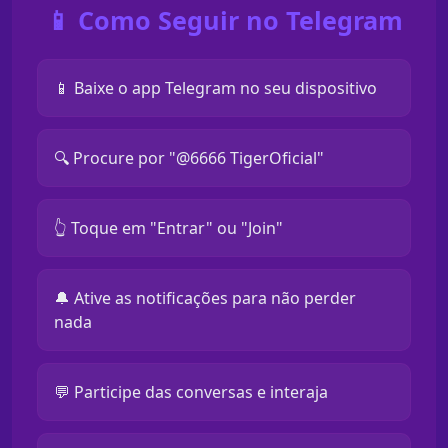
📱 Como Seguir no Telegram
📱 Baixe o app Telegram no seu dispositivo
🔍 Procure por "@6666 TigerOficial"
👆 Toque em "Entrar" ou "Join"
🔔 Ative as notificações para não perder
nada
💬 Participe das conversas e interaja