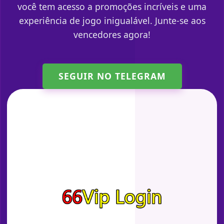
você tem acesso a promoções incríveis e uma
experiência de jogo inigualável. Junte-se aos
vencedores agora!
SEGUIR NO TELEGRAM