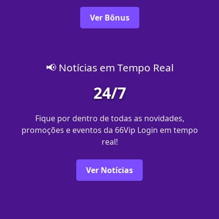
Ver Bônus
📢 Notícias em Tempo Real
24/7
Fique por dentro de todas as novidades,
promoções e eventos da 66Vip Login em tempo
real!
Ver Notícias