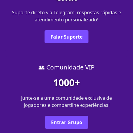
Suporte direto via Telegram, respostas rápidas e
atendimento personalizado!
Falar Suporte
👥 Comunidade VIP
1000+
Junte-se a uma comunidade exclusiva de
jogadores e compartilhe experiências!
Entrar Grupo