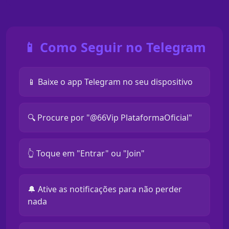
📱 Como Seguir no Telegram
📱 Baixe o app Telegram no seu dispositivo
🔍 Procure por "@66Vip PlataformaOficial"
👆 Toque em "Entrar" ou "Join"
🔔 Ative as notificações para não perder
nada