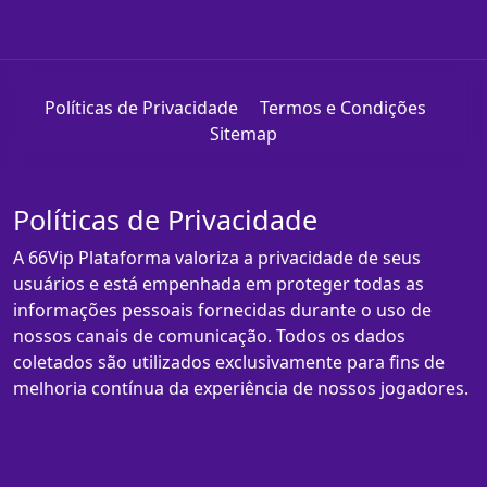
Políticas de Privacidade
Termos e Condições
Sitemap
Políticas de Privacidade
A 66Vip Plataforma valoriza a privacidade de seus
usuários e está empenhada em proteger todas as
informações pessoais fornecidas durante o uso de
nossos canais de comunicação. Todos os dados
coletados são utilizados exclusivamente para fins de
melhoria contínua da experiência de nossos jogadores.