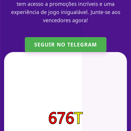
tem acesso a promoções incríveis e uma
experiência de jogo inigualável. Junte-se aos
vencedores agora!
SEGUIR NO TELEGRAM