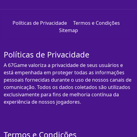
Políticas de Privacidade
Termos e Condições
Sitemap
Políticas de Privacidade
A 67Game valoriza a privacidade de seus usuários e
está empenhada em proteger todas as informações
pessoais fornecidas durante o uso de nossos canais de
comunicação. Todos os dados coletados são utilizados
exclusivamente para fins de melhoria contínua da
experiência de nossos jogadores.
Termos e Condições