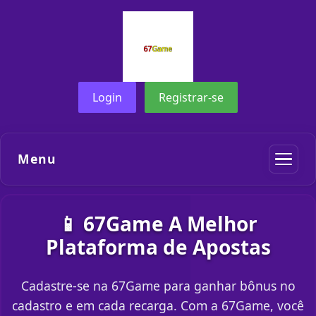
Login
Registrar-se
Menu
📱 67Game A Melhor
Plataforma de Apostas
Cadastre-se na 67Game para ganhar bônus no
cadastro e em cada recarga. Com a 67Game, você