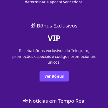
determinar a aposta vencedora.
🎁 Bônus Exclusivos
VIP
Receba bônus exclusivos do Telegram,
promoções especiais e códigos promocionais
únicos!
Ver Bônus
📢 Notícias em Tempo Real