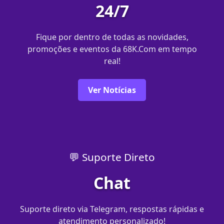
24/7
Fique por dentro de todas as novidades,
promoções e eventos da 68K.Com em tempo
real!
Ver Notícias
💬 Suporte Direto
Chat
Suporte direto via Telegram, respostas rápidas e
atendimento personalizado!