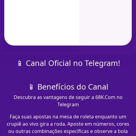
📱 Canal Oficial no Telegram!
📱 Benefícios do Canal
Descubra as vantagens de seguir a 68K.Com no
Telegram
Faça suas apostas na mesa de roleta enquanto um
crupiê ao vivo gira a roda. Aposte em números, cores
ou outras combinações específicas e observe a bola