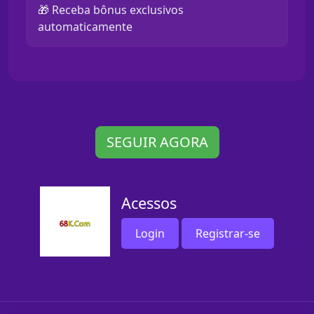
🎁 Receba bônus exclusivos
automaticamente
SEGUIR AGORA
Acessos
Login
Registrar-se