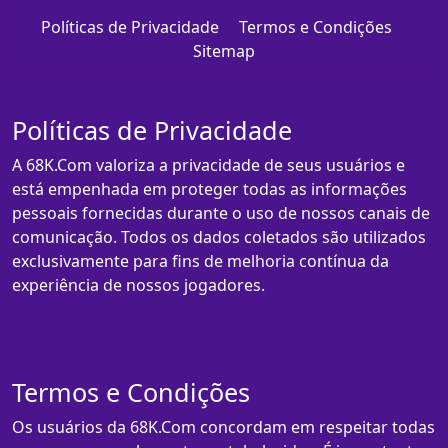
Políticas de Privacidade
Termos e Condições
Sitemap
Políticas de Privacidade
A 68K.Com valoriza a privacidade de seus usuários e
está empenhada em proteger todas as informações
pessoais fornecidas durante o uso de nossos canais de
comunicação. Todos os dados coletados são utilizados
exclusivamente para fins de melhoria contínua da
experiência de nossos jogadores.
Termos e Condições
Os usuários da 68K.Com concordam em respeitar todas