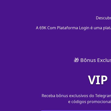
Descubr
A 69K Com Plataforma Login é uma plat
🎁 Bônus Exclu
VIP
Receba bônus exclusivos do Telegra
e códigos promocionai