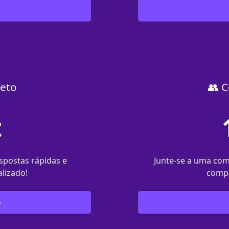
reto
👥 
t
espostas rápidas e
Junte-se a uma com
lizado!
compa
e