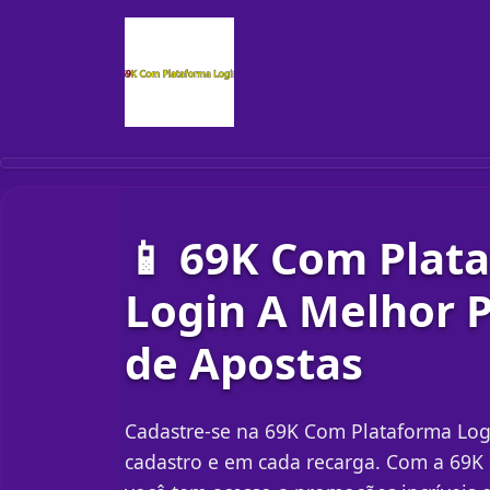
📱 69K Com Plat
Login A Melhor 
de Apostas
Cadastre-se na 69K Com Plataforma Lo
cadastro e em cada recarga. Com a 69K