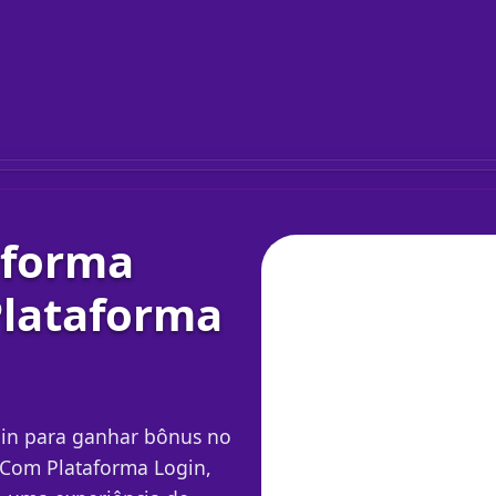
aforma
Plataforma
gin para ganhar bônus no
 Com Plataforma Login,