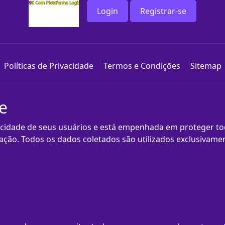
Login
Registrar-se
Políticas de Privacidade
Termos e Condições
Sitemap
de
vacidade de seus usuários e está empenhada em proteger to
ção. Todos os dados coletados são utilizados exclusivamen