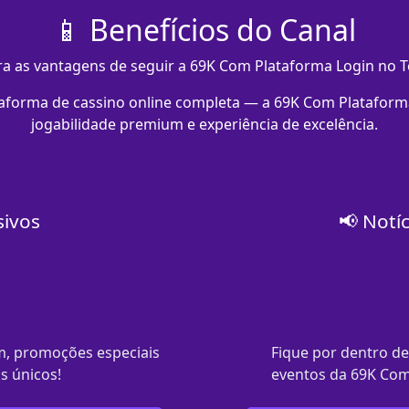
📱 Benefícios do Canal
a as vantagens de seguir a 69K Com Plataforma Login no 
aforma de cassino online completa — a 69K Com Plataforma 
jogabilidade premium e experiência de excelência.
sivos
📢 Notí
m, promoções especiais
Fique por dentro d
s únicos!
eventos da 69K Com