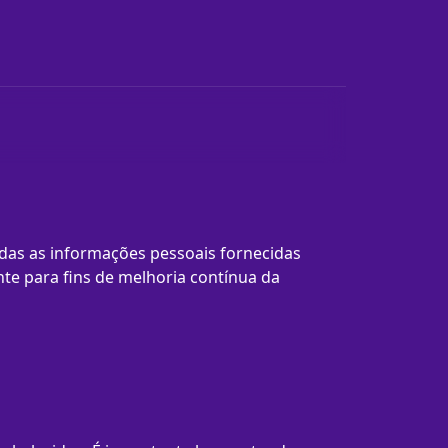
das as informações pessoais fornecidas
te para fins de melhoria contínua da