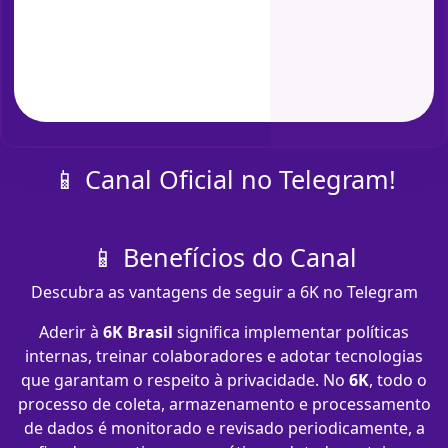
📱 Canal Oficial no Telegram!
📱 Benefícios do Canal
Descubra as vantagens de seguir a 6K no Telegram
Aderir à
6K Brasil
significa implementar políticas
internas, treinar colaboradores e adotar tecnologias
que garantam o respeito à privacidade. No
6K
, todo o
processo de coleta, armazenamento e processamento
de dados é monitorado e revisado periodicamente, a