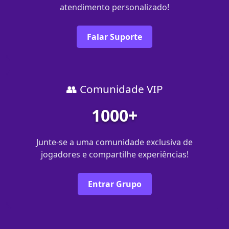
atendimento personalizado!
Falar Suporte
👥 Comunidade VIP
1000+
Junte-se a uma comunidade exclusiva de
jogadores e compartilhe experiências!
Entrar Grupo