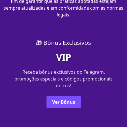
fim de garantir que as práticas adotadas estejam
sempre atualizadas e em conformidade com as normas
legais.
🎁 Bônus Exclusivos
VIP
Receba bônus exclusivos do Telegram,
promoções especiais e códigos promocionais
únicos!
Ver Bônus