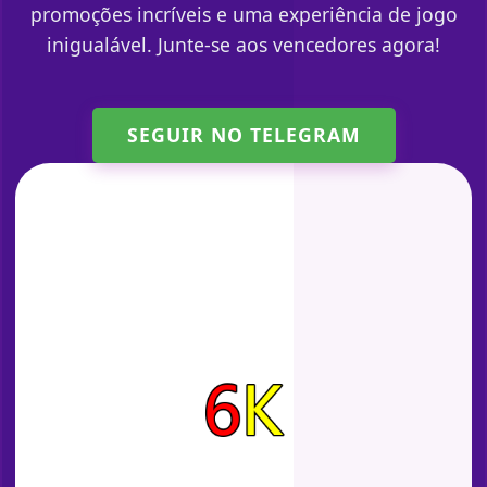
promoções incríveis e uma experiência de jogo
inigualável. Junte-se aos vencedores agora!
SEGUIR NO TELEGRAM