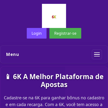
Login
Registrar-se
Menu
📱 6K A Melhor Plataforma de
Apostas
Cadastre-se na 6K para ganhar bônus no cadastro
e em cada recarga. Com a 6K, você tem acesso a