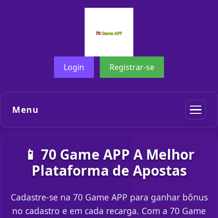
Login
Registrar-se
Menu
📱 70 Game APP A Melhor
Plataforma de Apostas
Cadastre-se na 70 Game APP para ganhar bônus
no cadastro e em cada recarga. Com a 70 Game