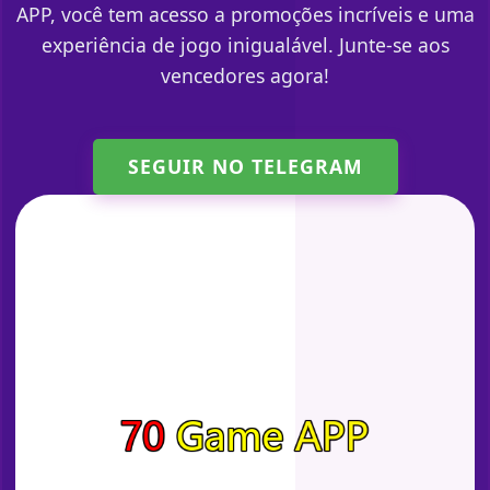
APP, você tem acesso a promoções incríveis e uma
experiência de jogo inigualável. Junte-se aos
vencedores agora!
SEGUIR NO TELEGRAM