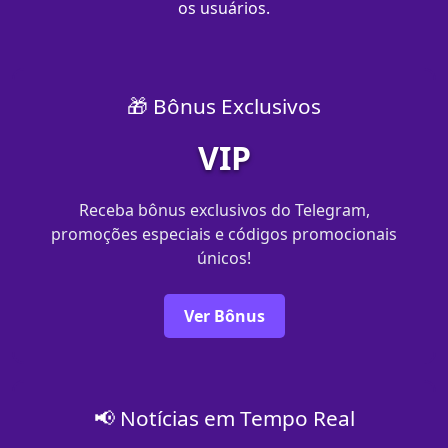
os usuários.
🎁 Bônus Exclusivos
VIP
Receba bônus exclusivos do Telegram,
promoções especiais e códigos promocionais
únicos!
Ver Bônus
📢 Notícias em Tempo Real