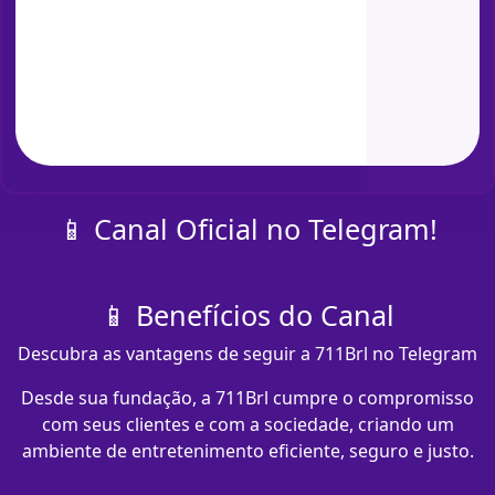
📱 Canal Oficial no Telegram!
📱 Benefícios do Canal
Descubra as vantagens de seguir a 711Brl no Telegram
Desde sua fundação, a 711Brl cumpre o compromisso
com seus clientes e com a sociedade, criando um
ambiente de entretenimento eficiente, seguro e justo.