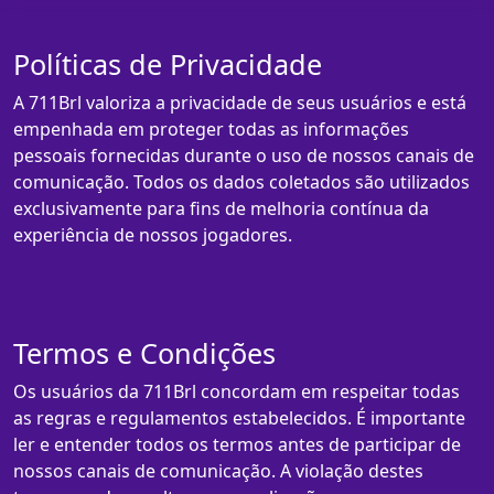
Políticas de Privacidade
A 711Brl valoriza a privacidade de seus usuários e está
empenhada em proteger todas as informações
pessoais fornecidas durante o uso de nossos canais de
comunicação. Todos os dados coletados são utilizados
exclusivamente para fins de melhoria contínua da
experiência de nossos jogadores.
Termos e Condições
Os usuários da 711Brl concordam em respeitar todas
as regras e regulamentos estabelecidos. É importante
ler e entender todos os termos antes de participar de
nossos canais de comunicação. A violação destes