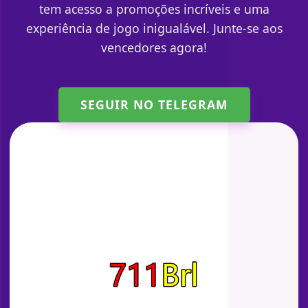
tem acesso a promoções incríveis e uma
experiência de jogo inigualável. Junte-se aos
vencedores agora!
SEGUIR NO TELEGRAM