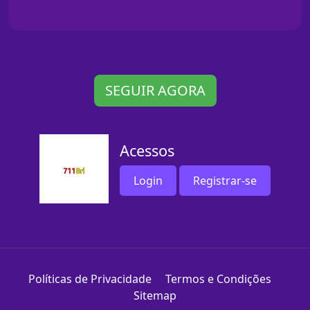
SEGUIR AGORA
Acessos
Login
Registrar-se
Políticas de Privacidade
Termos e Condições
Sitemap