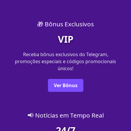
🎁 Bônus Exclusivos
VIP
Receba bônus exclusivos do Telegram,
promoções especiais e códigos promocionais
únicos!
Ver Bônus
📢 Notícias em Tempo Real
24/7