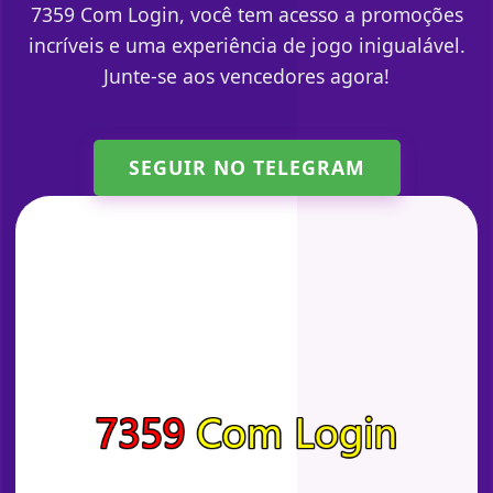
7359 Com Login, você tem acesso a promoções
incríveis e uma experiência de jogo inigualável.
Junte-se aos vencedores agora!
SEGUIR NO TELEGRAM